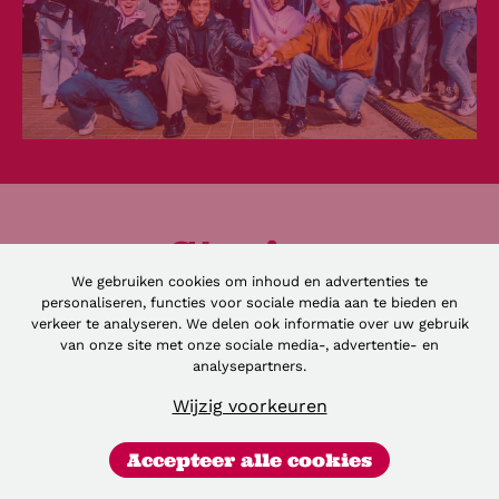
Stories
We gebruiken cookies om inhoud en advertenties te
personaliseren, functies voor sociale media aan te bieden en
Overal aanwezig en zeker op sociale media, ofc! 📸
verkeer te analyseren. We delen ook informatie over uw gebruik
Follow us!
van onze site met onze sociale media-, advertentie- en
analysepartners.
Wijzig voorkeuren
Accepteer alle cookies