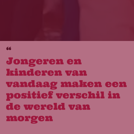
Jongeren en
kinderen van
vandaag maken een
positief verschil in
de wereld van
morgen