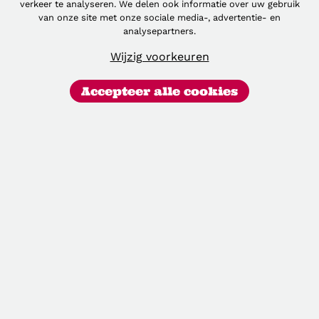
verkeer te analyseren. We delen ook informatie over uw gebruik
Belgische influencerlandschap in de
JEZ!
van onze site met onze sociale media-, advertentie- en
schijnwerpers zet.
analysepartners.
Wijzig voorkeuren
Accepteer alle cookies