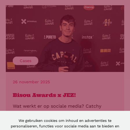
Cases
26 november 2025
Bisou Awards x JEZ!
Wat werkt er op sociale media? Catchy
content met populaire gezichten die de
aandacht trekken. Laat de
Bisou Awards
nu
We gebruiken cookies om inhoud en advertenties te
personaliseren, functies voor sociale media aan te bieden en
net die plek zijn die het kruim van het