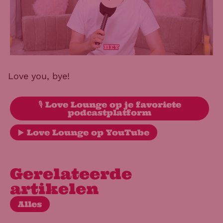
Love you, bye!
🎙️ Love Lounge op je favoriete
podcastplatform
▶️ Love Lounge op YouTube
Gerelateerde
artikelen
Alles