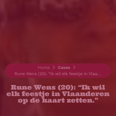
Home
>
Cases
>
Rune Wens (20): “Ik wil elk feestje in Vlaanderen op de kaart zetten.”
Rune Wens (20): “Ik wil
elk feestje in Vlaanderen
op de kaart zetten.”