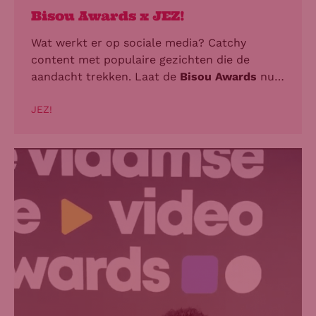
Bisou Awards x JEZ!
Wat werkt er op sociale media? Catchy
content met populaire gezichten die de
aandacht trekken. Laat de
Bisou Awards
nu
net die plek zijn die het kruim van het
Belgische influencerlandschap in de
JEZ!
schijnwerpers zet.